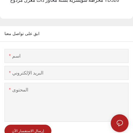
مخرطة سويسرية بستة محاور ذات مغزل مزدوج TD326
ابق على تواصل معنا
اسم
البريد الإلكتروني
المحتوى
إرسال الاستفسار الآن