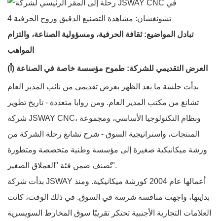
تبادل المواضيع: ثقافة الحرفية، ومسؤولية الصناعة، والتزام
المواهب
(أ) العرض التقديمي للشركة: طموح مؤسسة خاصة في الصناعة
بدأت جلسة ما بعد الظهر بعرض تقديمي من نائب المدير العام
تشانغ من مكتب المدير العام. ومن زوايا متعددة - تاريخ تطوير
شركة JSWAY CNC، ونظام التكنولوجيا الأساسي، ومجموعة
المنتجات، واستراتيجية السوق - شرح تشانغ رحلة الشركة من
ورشة ميكانيكية صغيرة إلى مؤسسة وطنية متخصصة ومتطورة
تُصنف ضمن فئة "العملاق الصغير".
بدأت شركة JSWAY أعمالها عام 2004 كورشة ميكانيكية. ومنذ
بدايتها، واجهت منافسة شرسة في السوق. في ذلك الوقت، كانت
العلامات التجارية الأجنبية تحتكر تقريبًا سوق المخارط السويسرية