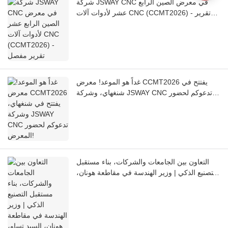
شركة JSWAY CNC في معرض الصين الرابع
عشر لأدوات آلات CNC (CCMT2026) - تقرير
مفصل
غداً هو الموعد! معرض CCMT2026 يفتتح في
شنغهاي، وشركة JSWAY CNC تدعوكم لحضور
المعرض!
التعاون بين الجامعات والشركات، بناء مستقبل
التصنيع الذكي | وزير الهندسة في مقاطعة هونان،
السيد تساو، يزور شركة JSWAY CNC