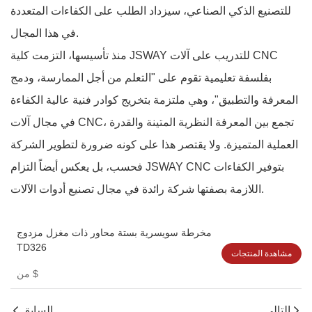
للتصنيع الذكي الصناعي، سيزداد الطلب على الكفاءات المتعددة
في هذا المجال.
منذ تأسيسها، التزمت كلية JSWAY للتدريب على آلات CNC
بفلسفة تعليمية تقوم على "التعلم من أجل الممارسة، ودمج
المعرفة والتطبيق"، وهي ملتزمة بتخريج كوادر فنية عالية الكفاءة
في مجال آلات CNC، تجمع بين المعرفة النظرية المتينة والقدرة
العملية المتميزة. ولا يقتصر هذا على كونه ضرورة لتطوير الشركة
فحسب، بل يعكس أيضاً التزام JSWAY CNC بتوفير الكفاءات
اللازمة بصفتها شركة رائدة في مجال تصنيع أدوات الآلات.
مخرطة سويسرية بستة محاور ذات مغزل مزدوج
TD326
مشاهدة المنتجات
$
من
التالي
السابق