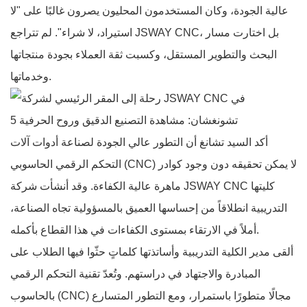
عالية الجودة، وكان المستخدمون المحليون يصرون غالبًا على "لا
استيراد، لا شراء". لم تتراجع JSWAY CNC، بل اختارت مسار
البحث والتطوير المستقل، وكسبت ثقة العملاء بجودة منتجاتها
وخدماتها.
أكد السيد تشانغ أن التطور عالي الجودة لصناعة أدوات آلات
التحكم الرقمي الحاسوبي (CNC) لا يمكن تحقيقه دون وجود كوادر
ماهرة عالية الكفاءة. وقد أنشأت شركة JSWAY CNC كليتها
التدريبية انطلاقاً من إحساسها العميق بالمسؤولية تجاه الصناعة،
أملاً في الارتقاء بمستوى الكفاءات في هذا القطاع بأكمله.
ألقى مدير الكلية التدريبية وأساتذتها كلماتٍ حثّوا فيها الطلاب على
المبادرة والاجتهاد في دراستهم. وتُعدّ تقنية التحكم الرقمي
بالحاسوب (CNC) مجالًا متطورًا باستمرار، ومع التطور المتسارع