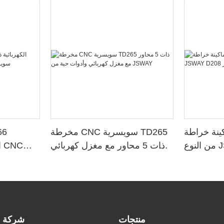
ة خراطة CNC سويسرية
مخرطة CNC سويسرية TD265
من النوع JSWAY D208 ذات 8
ذات 5 محاور مع مغزل كهربائي
محاور
وأدوات حية من JSWAY
سوي
منتجات
شركة