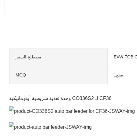
EXW FOB C
مصطلح السعر
يضع1
MOQ
وحدة تغذية شريطية أوتوماتيكية CO336S2 لـ CF36