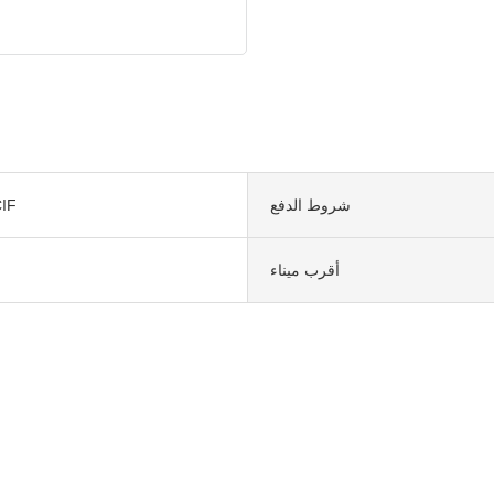
شروط الدفع
IF
أقرب ميناء