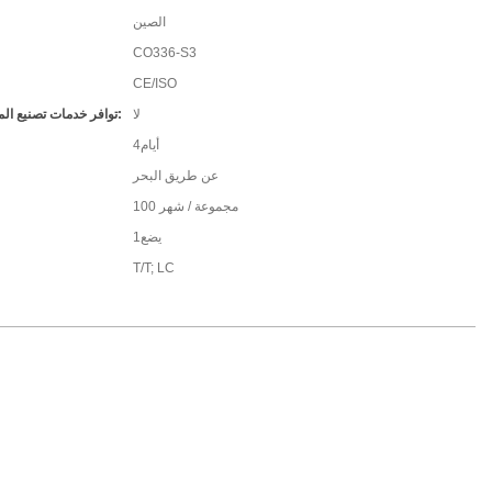
الصين
CO336-S3
CE/ISO
لا
توافر خدمات تصنيع المعدات الأصلية/تصميم المعدات الأصلية:
أيام4
عن طريق البحر
100 مجموعة / شهر
يضع1
T/T; LC