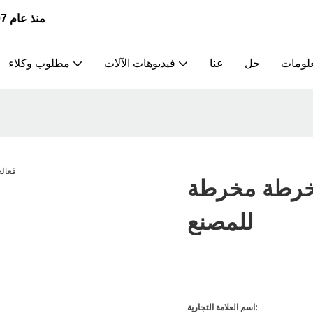
JSWAY | الشركة الرائدة في تصنيع وتوريد مخارط CNC منذ عام 2007
علومات
حل
عنا
فيديوهات الآلات
مطلوب وكلاء
 مخرطة CNC فعالة
للمصنع
اسم العلامة التجارية: