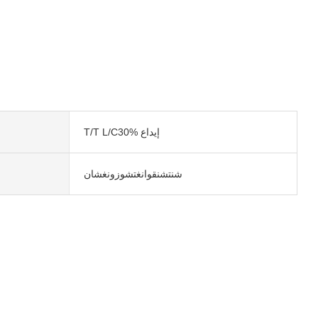
T/T L/C30% إيداع
شنتشنقوانغتشوزونغشان