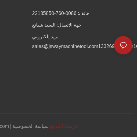
هاتف: 0086-760-22185850
جهة الاتصال: السيد شيانغ
بريد إلكتروني:
sales@jswaymachinetool.com
13326901601@1
خريطة الموقع
سياسة الخصوصية
حقوق الطبع والنشر © 5