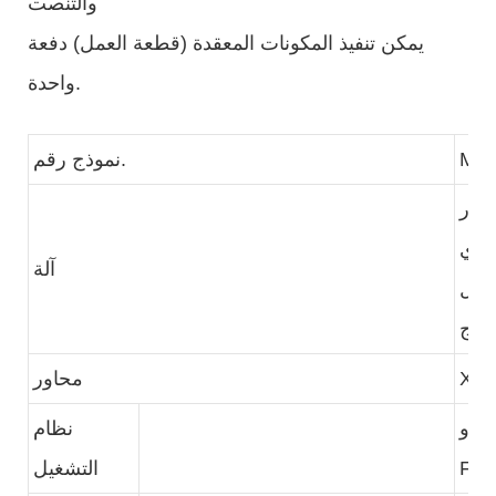
والتنصت
يمكن تنفيذ المكونات المعقدة (قطعة العمل) دفعة
واحدة.
ME
نموذج رقم.
Y، برج
علوي
آلة
غزل
دوج
X1/
محاور
نظام
FA
التشغيل