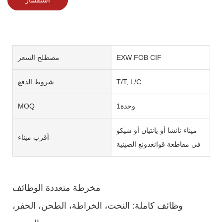
EXW FOB CIF
مصطلح السعر
T/T, L/C
شروط الدفع
وحدة1
MOQ
ميناء نانشا أو يانتيان أو شيكو
أقرب ميناء
في مقاطعة قوانغدونغ الصينية
مخرطة متعددة الوظائف
وظائف كاملة: النحت، الخراطة، الطحن، الحفر،