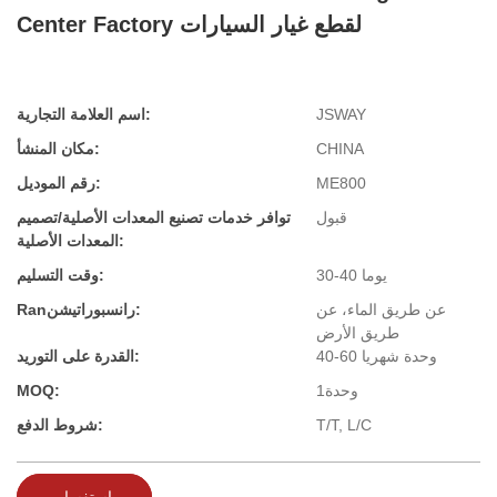
Center Factory لقطع غيار السيارات
JSWAY
اسم العلامة التجارية:
CHINA
مكان المنشأ:
ME800
رقم الموديل:
قبول
توافر خدمات تصنيع المعدات الأصلية/تصميم
المعدات الأصلية:
30-40 يوما
وقت التسليم:
عن طريق الماء، عن
Ranرانسبوراتيشن:
طريق الأرض
40-60 وحدة شهريا
القدرة على التوريد:
وحدة1
MOQ:
T/T, L/C
شروط الدفع:
استفسار