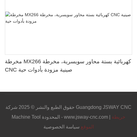
مخرطة MX266 كهربائية بستة محاور سويسرية، مخرطة
CNC صينية مزودة بأدوات حية
حقوق الطبع والنشر © 2025 شركة Guangdong JSWAY CNC
خريطة
Machine Tool المحدودة - www.jsway-cnc.com |
الموقع
سياسة الخصوصية