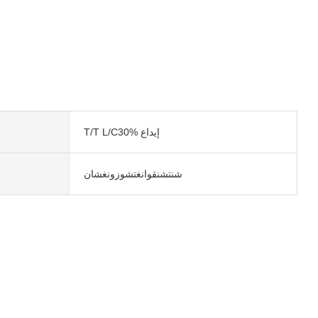
T/T L/C30% إيداع
شنتشنقوانغتشوزونغشان