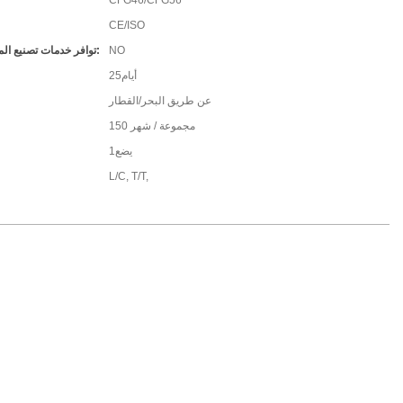
CFG46/CFG56
CE/ISO
NO
توافر خدمات تصنيع المعدات الأصلية/تصميم المعدات الأصلية:
أيام25
عن طريق البحر/القطار
150 مجموعة / شهر
يضع1
L/C, T/T,