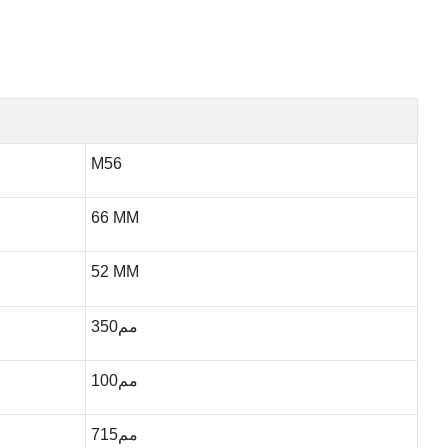
M56
66 MM
52 MM
مم350
مم100
مم715