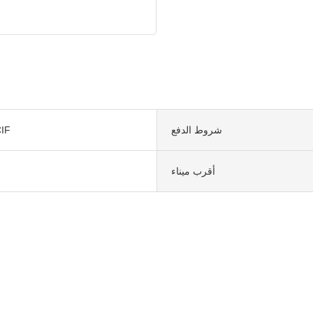
شروط الدفع
IF
أقرب ميناء