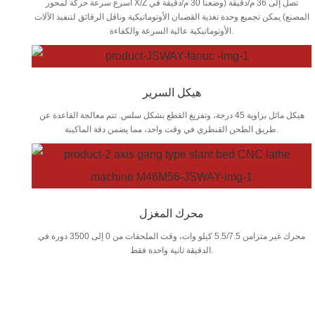
أسرع سرعة حركة لمحور X/Z تصل إلى 36 م/دقيقة (وضعنا 30 م/دقيقة في
المصنع) يمكن تجميع وحدة تغذية القضبان الأوتوماتيكية وناقل الرقائق لتنفيذ الآلات
الأوتوماتيكية عالية السرعة والكفاءة.
هيكل السرير
هيكل مائل بزاوية 45 درجة، وتفريغ القطع بشكل سلس. تتم معالجة القاعدة عن
طريق الطحن القنطري في وقت واحد، مما يضمن دقة الماكينة.
محرك المغزل
محرك غير متزامن 5.5/7.5 كيلو وات، وقت الملحقات من 0 إلى 3500 دورة في
الدقيقة ثانية واحدة فقط.