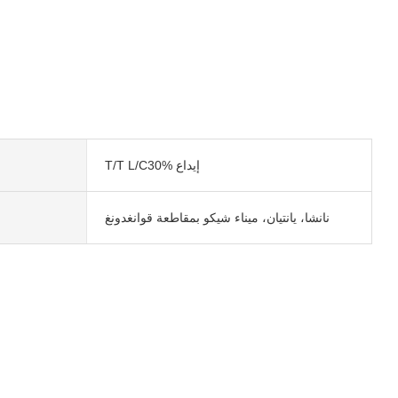
T/T L/C30% إيداع
نانشا، يانتيان، ميناء شيكو بمقاطعة قوانغدونغ