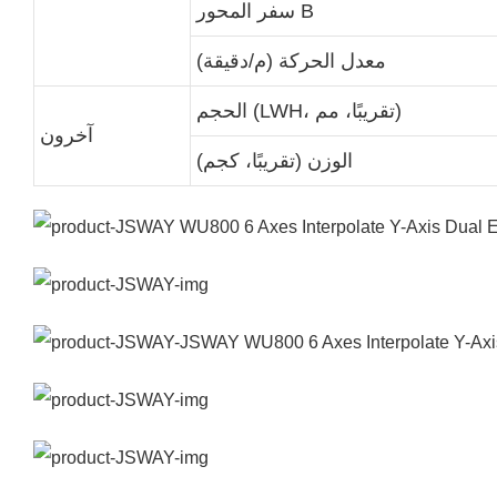
سفر المحور B
معدل الحركة (م/دقيقة)
الحجم (LWH، تقريبًا، مم)
آخرون
الوزن (تقريبًا، كجم)