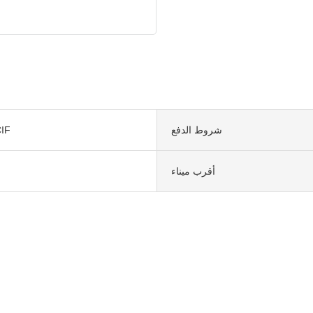
شروط الدفع
IF
أقرب ميناء