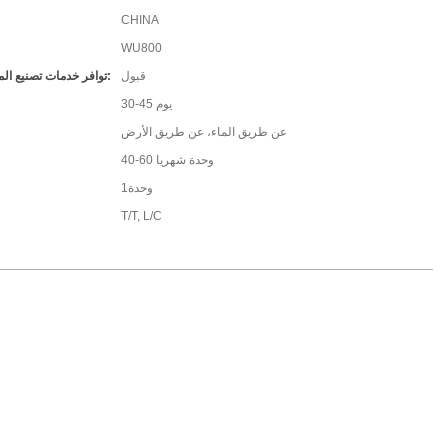
CHINA
WU800
قبول
توافر خدمات تصنيع المعدات الأصلية/تصميم المعدات الأصلية:
30-45 يوم
عن طريق الماء، عن طريق الأرض
40-60 وحدة شهريا
وحدة1
T/T, L/C