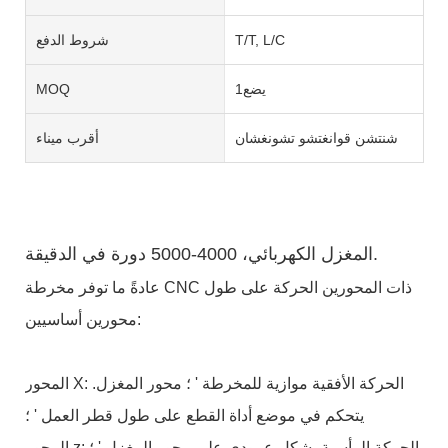
T/T, L/C
شروط الدفع
يضع1
MOQ
شنتشن قوانغتشو تشونغشان
أقرب ميناء
المغزل الكهربائي، 4000-5000 دورة في الدقيقة.
عادةً ما توفر مخرطة CNC ذات المحورين الحركة على طول
محورين أساسيين:
المحور X: الحركة الأفقية موازية للمخرطة ' ؛ محور المغزل.
يتحكم في موضع أداة القطع على طول قطر العمل ' ؛
المحور z: الحركة الرأسية بشكل عمودي على محور المغزل ' ؛