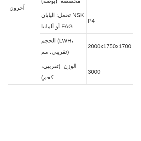
مخصصة (بوصة)
آخرون
تحمل: اليابان NSK
P4
أو ألمانيا FAG
الحجم (LWH،
2000x1750x1700
تقريبي، مم)
الوزن (تقريبي،
3000
كجم)