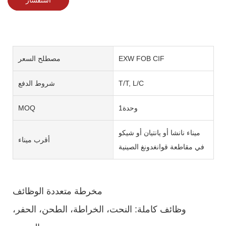
EXW FOB CIF
مصطلح السعر
T/T, L/C
شروط الدفع
وحدة1
MOQ
ميناء نانشا أو يانتيان أو شيكو
أقرب ميناء
في مقاطعة قوانغدونغ الصينية
مخرطة متعددة الوظائف
وظائف كاملة: النحت، الخراطة، الطحن، الحفر،