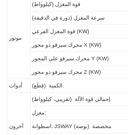
1
قوة المغزل (كيلوواط)
4
سرعة المغزل (دورة في الدقيقة)
قوة المغزل الفرعي (KW)
موتور
1
محرك سيرفو ذو محور X (KW)
1
محرك سيرفو على المحور Y (KW)
1
محرك سيرفو ذو محور Z (KW)
1
الكمية (قِطَع)
أدوات
2
إجمالي قوة الآلة (تقريبي، كيلوواط)
مغزل:
اسطوانة: JSWAY مخصصة (بوصة)
آخرون