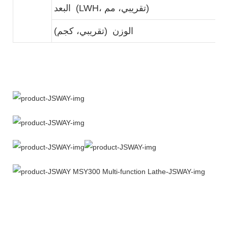
2
البعد (LWH، تقريبي، مم)
4
الوزن (تقريبي، كجم)