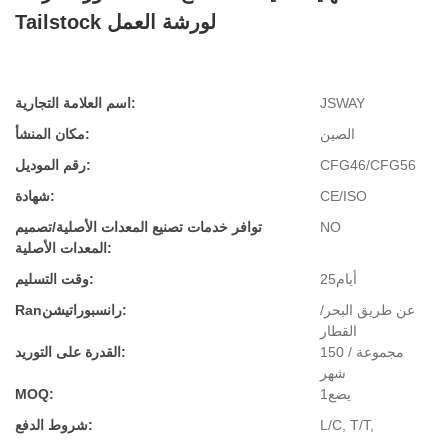
Tailstock لورشة العمل
JSWAY
اسم العلامة التجارية:
الصين
مكان المنشأ:
CFG46/CFG56
رقم الموديل:
CE/ISO
شهادة:
NO
توافر خدمات تصنيع المعدات الأصلية/تصميم
المعدات الأصلية:
أيام25
وقت التسليم:
عن طريق البحر/
Ranرانسبوراتيشن:
القطار
150 مجموعة /
القدرة على التوريد:
شهر
يضع1
MOQ:
L/C, T/T,
شروط الدفع: