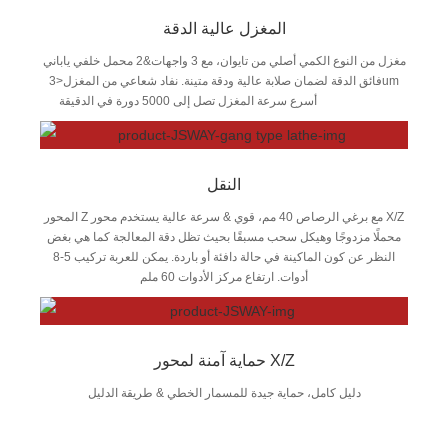
المغزل عالية الدقة
مغزل من النوع الكمي أصلي من تايوان، مع 3 واجهات&2 محمل خلفي ياباني
فائق الدقة لضمان صلابة عالية ودقة متينة. نفاد شعاعي من المغزل<3um
أسرع سرعة المغزل تصل إلى 5000 دورة في الدقيقة
النقل
المحور Z مع برغي الرصاص 40 مم، قوي & سرعة عالية يستخدم محور X/Z
محملًا مزدوجًا وهيكل سحب مسبقًا بحيث تظل دقة المعالجة كما هي بغض
النظر عن كون الماكينة في حالة دافئة أو باردة. يمكن للعربة تركيب 5-8
أدوات. ارتفاع مركز الأدوات 60 ملم
حماية آمنة لمحور X/Z
دليل كامل، حماية جيدة للمسمار الخطي & طريقة الدليل