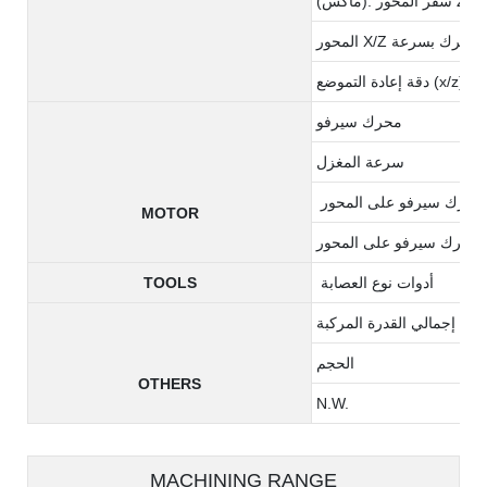
(ماكس). سفر المحور Z
المحور X/Z يتحرك بسرعة
دقة إعادة التموضع (x/z)
محرك سيرفو
سرعة المغزل
ر X
MOTOR
ى المحور Z
أدوات نوع العصابة
TOOLS
إجمالي القدرة المركبة
الحجم
OTHERS
N.W.
MACHINING RANGE