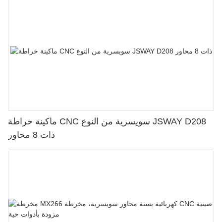
ماكينة خراطة CNC سويسرية من النوع JSWAY D208
ذات 8 محاور