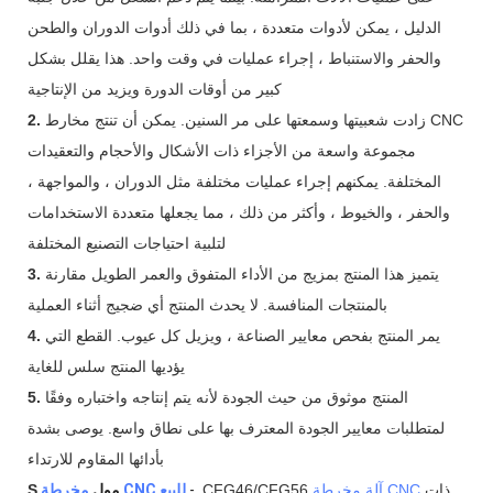
الدليل ، يمكن لأدوات متعددة ، بما في ذلك أدوات الدوران والطحن
والحفر والاستنباط ، إجراء عمليات في وقت واحد. هذا يقلل بشكل
كبير من أوقات الدورة ويزيد من الإنتاجية
زادت شعبيتها وسمعتها على مر السنين. يمكن أن تنتج مخارط CNC
2.
مجموعة واسعة من الأجزاء ذات الأشكال والأحجام والتعقيدات
المختلفة. يمكنهم إجراء عمليات مختلفة مثل الدوران ، والمواجهة ،
والحفر ، والخيوط ، وأكثر من ذلك ، مما يجعلها متعددة الاستخدامات
لتلبية احتياجات التصنيع المختلفة
يتميز هذا المنتج بمزيج من الأداء المتفوق والعمر الطويل مقارنة
3.
بالمنتجات المنافسة. لا يحدث المنتج أي ضجيج أثناء العملية
يمر المنتج بفحص معايير الصناعة ، ويزيل كل عيوب. القطع التي
4.
يؤديها المنتج سلس للغاية
المنتج موثوق من حيث الجودة لأنه يتم إنتاجه واختباره وفقًا
5.
لمتطلبات معايير الجودة المعترف بها على نطاق واسع. يوصى بشدة
بأدائها المقاوم للارتداء
ذات
آلة مخرطة CNC
CFG46/CFG56
-
مخرطة CNC للبيع
مول
S