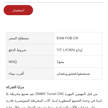
استفسار
EXW FOB CIF
مصطلح السعر
T/T L/C30% إيداع
شروط الدفع
يضع1
MOQ
شنتشنقوانغتشوزونغشان
أقرب ميناء
مزايا الشركة
يتم تصنيع مخرطة JSWAY Turret CNC من قبل المهنيين المهرة
1.
لدينا في وحدة التصنيع المتطورة لدينا. آلات المخرطة السويسرية قادرة
على عمليات الآلات المتزامنة. بينما يتم دعم الشغل من خلال جلبة