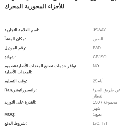
للأجزاء المحورية المحرك
JSWAY
اسم العلامة التجارية:
الصين
مكان المنشأ:
B8D
رقم الموديل:
CE/ISO
شهادة:
NO
توافر خدمات تصنيع المعدات الأصلية/تصميم
المعدات الأصلية:
أيام25
وقت التسليم:
عن طريق البحر/
Ranرانسبوراتيشن:
القطار
150 مجموعة /
القدرة على التوريد:
شهر
يضع1
MOQ:
L/C, T/T,
شروط الدفع: