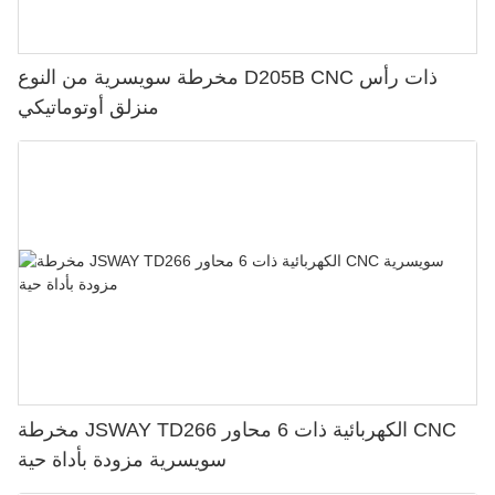
مخرطة سويسرية من النوع D205B CNC ذات رأس
منزلق أوتوماتيكي
مخرطة JSWAY TD266 الكهربائية ذات 6 محاور CNC
سويسرية مزودة بأداة حية