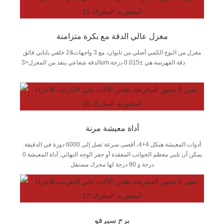
مغزل عالي الدقة مع بكرة متزامنة
مغزل من النوع الكمي أصلي من تايوان، مع 3 واجهات&2 خلفي ياباني فائق
الدقة شعاعي ينفد من المغزل<3um دقة الفهرسة هي ±0.015 درجة
أداة معيشة مرنة
أدوات المعيشة هيكل 4+4، أقصى سرعة تصل إلى 6000 دورة في الدقيقة.
يمكن أن تلبي معظم الجوانب المعقدة أو حفر الوجه النهائي. أداة المعيشة 0
درجة و 90 درجة لها محرك مستقل
برج سيرفو