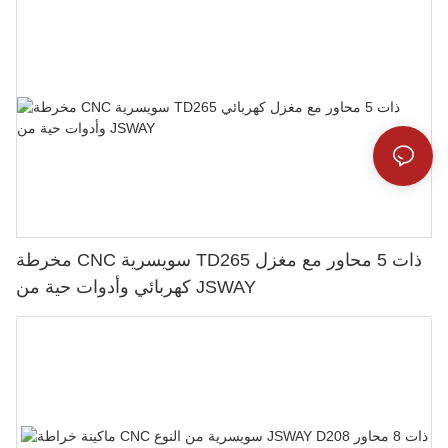
مخرطة CNC سويسرية TD265 ذات 5 محاور مع مغزل
كهربائي وأدوات حية من JSWAY