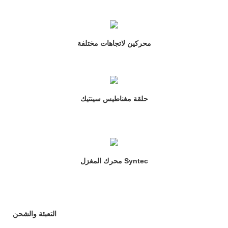
محركين لاتجاهات مختلفة
حلقة مغناطيس سينتيك
محرك المغزل Syntec
التعبئة والشحن