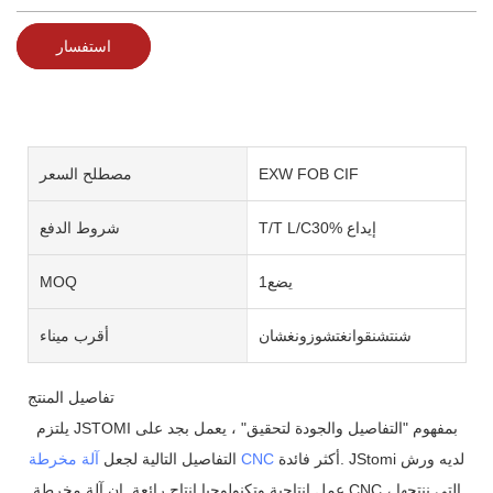
استفسار
EXW FOB CIF
مصطلح السعر
T/T L/C30% إيداع
شروط الدفع
يضع1
MOQ
شنتشنقوانغتشوزونغشان
أقرب ميناء
تفاصيل المنتج
يلتزم JSTOMI بمفهوم "التفاصيل والجودة لتحقيق" ، يعمل بجد على
أكثر فائدة. JStomi لديه ورش
آلة مخرطة CNC
التفاصيل التالية لجعل
عمل إنتاجية وتكنولوجيا إنتاج رائعة. إن آلة مخرطة CNC التي ننتجها ،