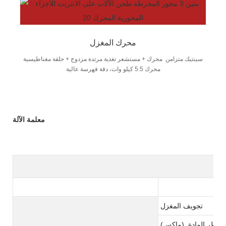
محرك المغزل
سينتيك متزامن محرك + مستشعر تغذية مرتدة مزدوج + حلقة مغناطيسية
محرك 5.5 كيلو وات، دقة فهرسة عالية
معلمة الآلة
تجويف المغزل
(ماكس). قطر المادة: