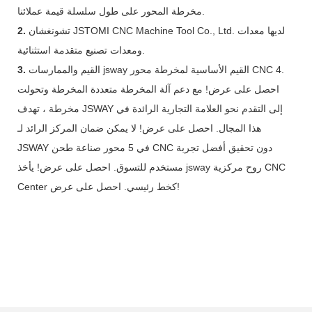
مخرطة المحور على طول سلسلة قيمة عملائنا.
تشونغشان JSTOMI CNC Machine Tool Co., Ltd. لديها معدات
2.
ومعدات تصنيع متقدمة استثنائية.
القيم والممارسات jsway القيم الأساسية لمخرطة محور CNC 4.
3.
احصل على عرض! مع دعم آلة المخرطة متعددة المخرطة وتحولت
مخرطة ، تهدف JSWAY إلى التقدم نحو العلامة التجارية الرائدة في
هذا المجال. احصل على عرض! لا يمكن ضمان المركز الرائد لـ
JSWAY في 5 محور صناعة طحن CNC دون تحقيق أفضل تجربة
مستخدم للتسوق. احصل على عرض! يأخذ jsway روح مركزية CNC
Center كخط رئيسي. احصل على عرض!