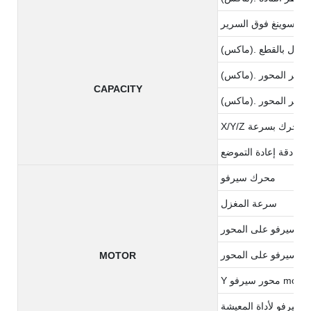
س سوينغ فوق السرير
(ماكس). طول بالقطع
لمحور X
CAPACITY
لمحور Z
X/Y/Z يتحرك بسرعة
عادة التموضع (x/z)
محرك سيرفو
سرعة المغزل
MOTOR
Y محور سيرفو mot0r
سيرفو لأداة المعيشة