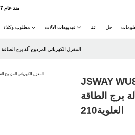
JSWAY | الشركة الرائدة في تصنيع وتوريد مخارط CNC منذ عام 2007
علومات
حل
عنا
فيديوهات الآلات
مطلوب وكلاء
JSWAY WU800 6 محاور تحريف المحور Y المغزل الكهربائي المزدوج آلة برج الطاقة
JS محاور تحريف المحور Y
ة برج الطاقة
العلوية210