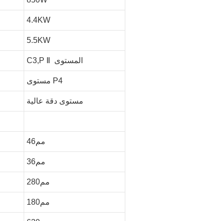
4.4KW
5.5KW
المستوى
Ⅱ
C3,P
مستوى P4
مستوى دقة عالية
مم46
مم36
مم280
مم180