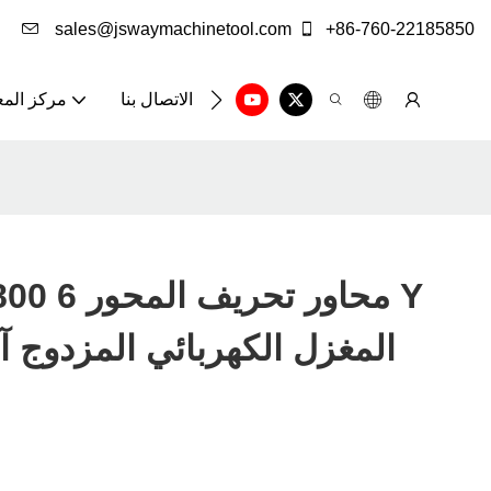
sales@jswaymachinetool.com
+86-760-22185850
الاتصال بنا
مركز الم
WAY WU800 6
المغزل الكهربائي المزدوج آل