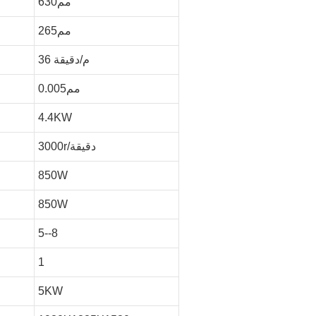
مم630
مم265
36 م/دقيقة
مم0.005
4.4KW
3000r/دقيقة
850W
850W
5--8
1
5KW