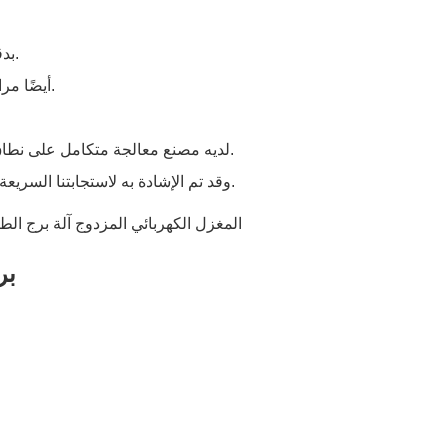
يتم تصنيع JSWAY بدقة عن طريق استخدام التكنولوجيا المتطورة.
ما هو أكثر من ذلك ، يأخذ Jsway أيضًا مراعاة جادة لتحقيق حياة خضراء.
تشونغشان JSTOMI CNC Machine Tool Co., Ltd. لديه مصنع معالجة متكامل على نطاق واسع ل.
تشونغشان JSTOMI CNC Machine Tool Co., Ltd. وقد تم الإشادة به لاستجابتنا السريعة للشكاوى.
4 ال