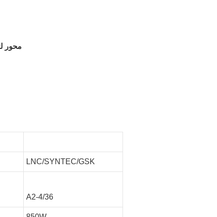
5. يمكن تثبيت
LNC/SYNTEC/GSK
A2-4/36
850W