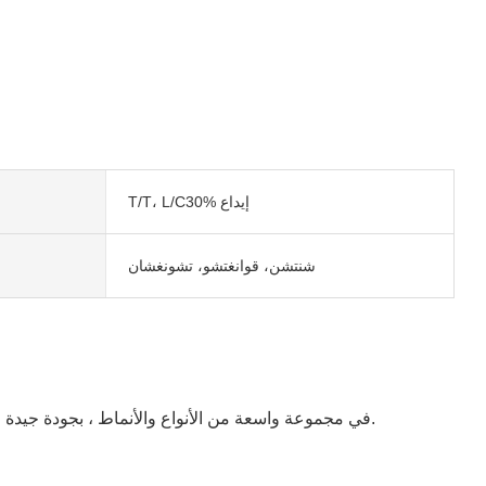
T/T، L/C30% إيداع
شنتشن، قوانغتشو، تشونغشان
يعد مورد مخرطة CNC من JSTOMI مثاليًا بكل التفاصيل. يوفر jstomi خيارات متنوعة للعملاء. يتوفر مورد مخرطة CNC في مجموعة واسعة من الأنواع والأنماط ، بجودة جيدة وبسعر معقول.