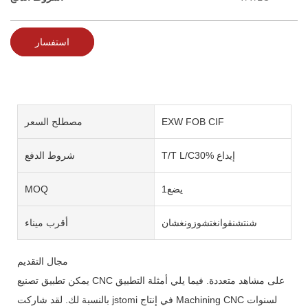
استفسار
EXW FOB CIF
مصطلح السعر
T/T L/C30% إيداع
شروط الدفع
يضع1
MOQ
شنتشنقوانغتشوزونغشان
أقرب ميناء
مجال التقديم
يمكن تطبيق تصنيع CNC على مشاهد متعددة. فيما يلي أمثلة التطبيق
بالنسبة لك. لقد شاركت jstomi في إنتاج Machining CNC لسنوات