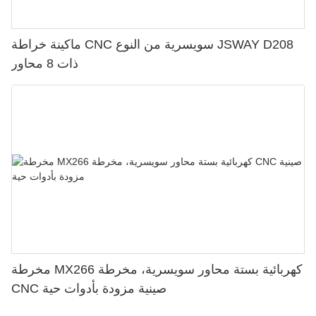
ماكينة خراطة CNC سويسرية من النوع JSWAY D208
ذات 8 محاور
مخرطة MX266 كهربائية بستة محاور سويسرية، مخرطة
CNC صينية مزودة بأدوات حية