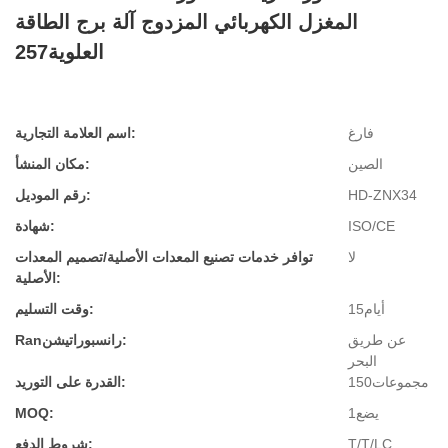
المغزل الكهربائي المزدوج آلة برج الطاقة
العلوية257
فارغ
اسم العلامة التجارية:
الصين
مكان المنشأ:
HD-ZNX34
رقم الموديل:
ISO/CE
شهادة:
لا
توافر خدمات تصنيع المعدات الأصلية/تصميم المعدات
الأصلية:
أيام15
وقت التسليم:
عن طريق
Ranرانسبوراتيشن:
البحر
مجموعات150
القدرة على التوريد:
يضع1
MOQ:
T/T/LC
شروط الدفع: