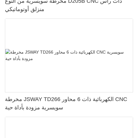
مخرطة سويسرية من النوع D205B CNC ذات رأس
منزلق أوتوماتيكي
مخرطة JSWAY TD266 الكهربائية ذات 6 محاور CNC
سويسرية مزودة بأداة حية