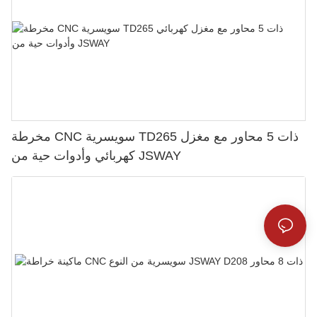
مخرطة CNC سويسرية TD265 ذات 5 محاور مع مغزل
كهربائي وأدوات حية من JSWAY