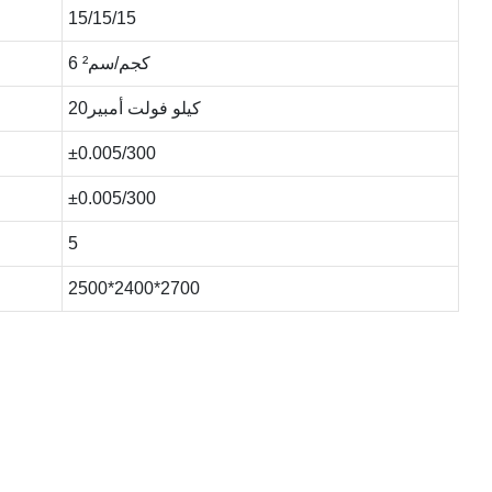
15/15/15
6 كجم/سم²
كيلو فولت أمبير20
±0.005/300
±0.005/300
5
2500*2400*2700