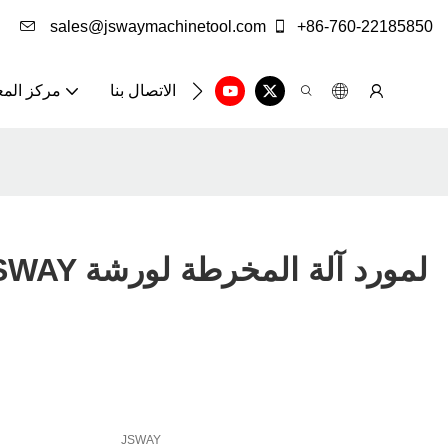
sales@jswaymachinetool.com
+86-760-22185850
الاتصال بنا
مركز الم
JSWAY