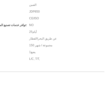
الصين
JDP850
CE/ISO
NO
توافر خدمات تصنيع المعدات الأصلية/تصميم المعدات الأصلية:
أيام25
عن طريق البحر/القطار
150 مجموعة / شهر
يضع1
L/C, T/T,