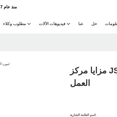
JSWAY | الشركة الرائدة في تصنيع وتوريد مخارط CNC منذ عام 2007
علومات
حل
عنا
فيديوهات الآلات
مطلوب وكلاء
مزايا مركز JSWAY لمورد آلة المخرطة لورشة
العمل
اسم العلامة التجارية: