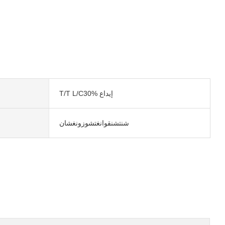
T/T L/C30% إيداع
شنتشنقوانغتشوزونغشان