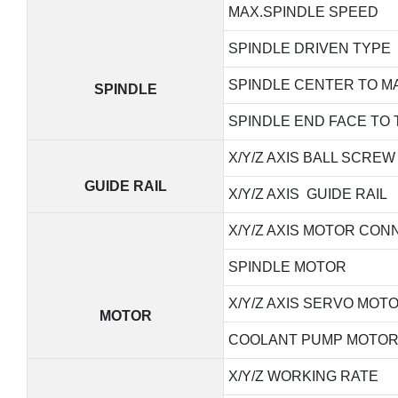
MAX.SPINDLE SPEED
SPINDLE DRIVEN TYPE
SPINDLE CENTER TO M
SPINDLE
SPINDLE END FACE TO 
X/Y/Z AXIS BALL SCREW
GUIDE RAIL
X/Y/Z AXIS GUIDE RAIL
X/Y/Z AXIS MOTOR CON
SPINDLE MOTOR
X/Y/Z AXIS SERVO MOT
MOTOR
COOLANT PUMP MOTO
X/Y/Z WORKING RATE