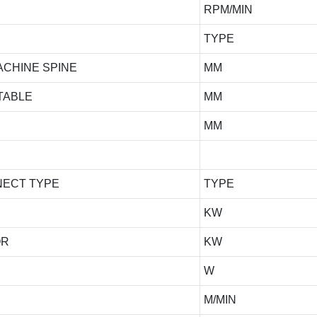
RPM/MIN
TYPE
ACHINE SPINE
MM
TABLE
MM
MM
NECT TYPE
TYPE
KW
OR
KW
R
W
M/MIN