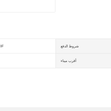
شروط الدفع
IF
أقرب ميناء