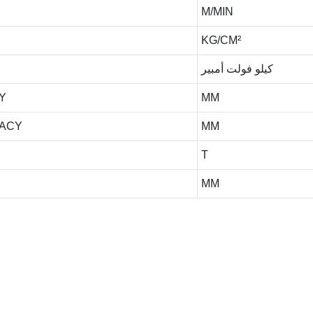
M/MIN
KG/CM²
كيلو فولت أمبير
Y
MM
RACY
MM
T
MM