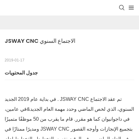
JSWAY CNC الاجتماع السنوي
2019-01-17
جدول المحتويات
تم عقد الاجتماع
JSWAY CNC
في بداية عام 2019 الجديد .
السنوي، الذي لخص الماضي وحدد مهمة العام الجديد&في عامين،
في داجوانيوان كما هو مقرر. قام ما يقرب من 50 موظفًا متميزًا
ومديرًا ممتازًا في JSWAY CNC بتجميع الإنجازات وأوجه القصور
في العام الماضي، وفي الوقت نفسه، التخطيط والتخطيط لعام