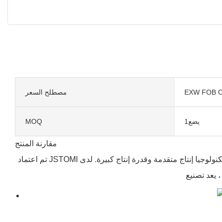
EXW FOB C
مصطلح السعر
يضع1
MOQ
مقارنة المنتج
تم اعتماد JSTOMI من قبل مختلف المؤهلات. لدينا تكنولوجيا إنتاج متقدمة وقدرة إنتاج كبيرة. لدى CNC Machining العديد من المزايا مثل الهيكل المعقول ، والأداء الممتاز ، ونوعية جيدة ، وسعر بأسعار