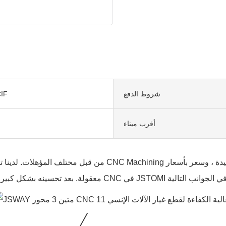
شروط الدفع
IF
أقرب ميناء