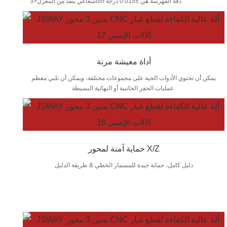
شعاعي ينفد من المغزل<3um دقة الفهرسة هي ±0.015 درجة
أداة معيشة مرنة
يمكن أن تحتوي الأدوات الحية على مجموعات مختلفة، ويمكن أن تلبي معظم
عمليات الحفر الجانبية أو النهائية البسيطة.
حماية آمنة لمحور X/Z
دليل كامل، حماية جيدة للمسمار الخطي & طريقة الدليل