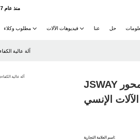
JSWAY | الشركة الرائدة في تصنيع وتوريد مخارط CNC منذ عام 2007
علومات
حل
عنا
فيديوهات الآلات
مطلوب وكلاء
JSWAY متين 3 محور CNC آل
JSWAY متين 3 محور CNC آلة عالية الكفاءة
الآلات الإنسي
اسم العلامة التجارية: