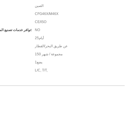
الصين
CFG46X/M46X
CE/ISO
NO
توافر خدمات تصنيع المعدات الأصلية/تصميم المعدات الأصلية:
أيام25
عن طريق البحر/القطار
150 مجموعة / شهر
يضع1
L/C, T/T,