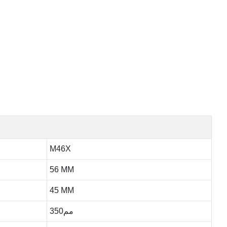
M46X
56 MM
45 MM
مم350