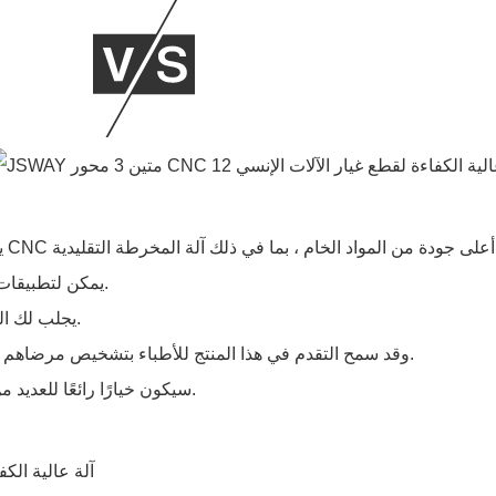
يمكن لتطبيقات تقنية آلة المخرطة التقليدية في عملية التصنيع تشغيل مخرطة.
3 Axis CNC Machine يجلب لك المزيد من الراحة لآلة المخرطة التقليدية.
وقد سمح التقدم في هذا المنتج للأطباء بتشخيص مرضاهم وعلاجهم بشكل أفضل، مما أدى إلى إنقاذ أرواح لا تعد ولا تحصى.
سيكون خيارًا رائعًا للعديد من الرياضيين استخدامه للتخلص من تصلب العضلات بعد التمرين.