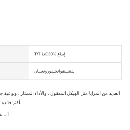
T/T L/C30% إيداع
شنتشنقوانغتشوزونغشان
معقولة. بعد تحسينه بشكل كبير ، يعد تصنيع CNC في JSTOMI أكثر فائدة في الجوانب التالية.