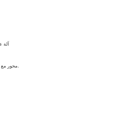
تشونغشان JSTOMI CNC Machine Tool Co., Ltd. يصنع 3 آلة CNC محور مع أعلى جودة من المواد الخام ، بما في ذلك آلة المخرطة التقليدية.