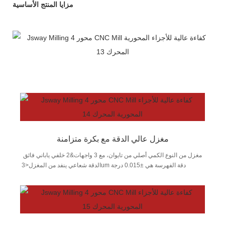
مزايا المنتج الأساسية
مغزل عالي الدقة مع بكرة متزامنة
مغزل من النوع الكمي أصلي من تايوان، مع 3 واجهات&2 خلفي ياباني فائق
الدقة شعاعي ينفد من المغزل<3um دقة الفهرسة هي ±0.015 درجة