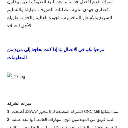
سوف نقدم أفضل خدمة ما بعد البيع للضيوف الذين يبذلون
قصارى جهدي لتلبية متطلبات الضيوف. مزايانا والتسليم
السريع والأسعار التنافسية والجودة العالية والخدمة طويلة
الأجل للعملاء.
مرحبا بكم في الاتصال بنا إذا كنت بحاجة إلى مزيد من
المعلومات.
ميزات الشركة
أصبحت JSWAY الشركة المصنعة لـ 5 محور CNC Mill منذ إنشائها.
1.
لدينا فريق من المهندسين ذوي المهارات العالية. أنها تنفذ عملية
2.
التصنيع العجاف والتقنيات لخدمة عملائنا. يمكنهم التحكم في التكاليف