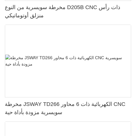
مخرطة سويسرية من النوع D205B CNC ذات رأس
منزلق أوتوماتيكي
مخرطة JSWAY TD266 الكهربائية ذات 6 محاور CNC
سويسرية مزودة بأداة حية