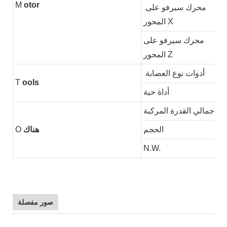
M
otor
محرك سيرفو على
المحور X
محرك سيرفو على
المحور Z
أدوات نوع العصابة
T
ools
أداة حية
إجمالي القدرة المركبة
الحجم
هناك
O
N.W.
صور مفصلة