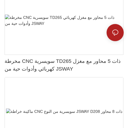
مخرطة CNC سويسرية TD265 ذات 5 محاور مع مغزل
كهربائي وأدوات حية من JSWAY