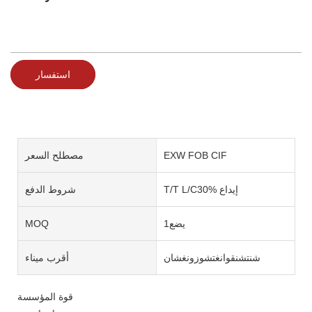
استفسار
EXW FOB CIF
مصطلح السعر
T/T L/C30% إيداع
شروط الدفع
يضع1
MOQ
شنتشنقوانغتشوزونغشان
أقرب ميناء
قوة المؤسسة