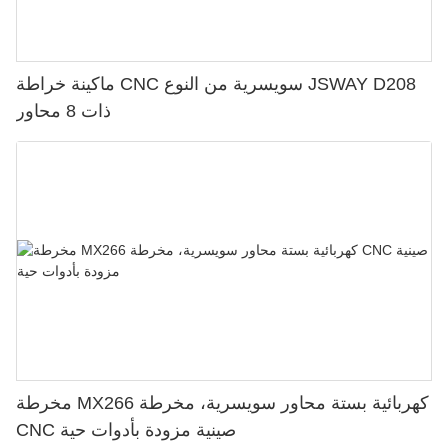
ماكينة خراطة CNC سويسرية من النوع JSWAY D208
ذات 8 محاور
مخرطة MX266 كهربائية بستة محاور سويسرية، مخرطة
CNC صينية مزودة بأدوات حية