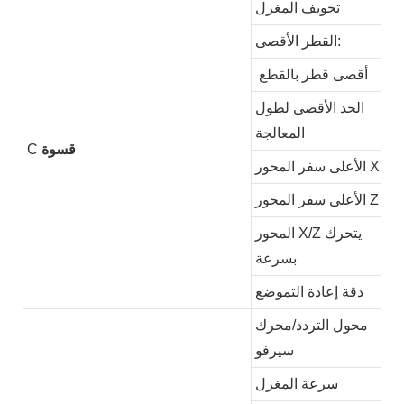
تجويف المغزل
القطر الأقصى:
أقصى قطر بالقطع
الحد الأقصى لطول
المعالجة
قسوة
C
الأعلى سفر المحور X
الأعلى سفر المحور Z
المحور X/Z يتحرك
بسرعة
دقة إعادة التموضع
محول التردد/محرك
سيرفو
سرعة المغزل