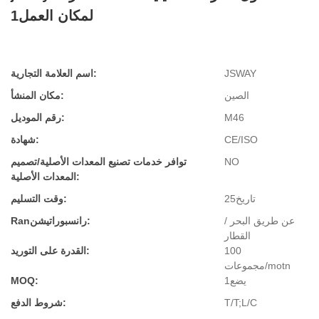
لمكان العمل1
JSWAY
اسم العلامة التجارية:
الصين
مكان المنشأ:
M46
رقم الموديل:
CE/ISO
شهادة:
NO
توافر خدمات تصنيع المعدات الأصلية/تصميم
المعدات الأصلية:
تاريخ25
وقت التسليم:
عن طريق البحر /
Ranرانسبوراتيشن:
القطار
100
القدرة على التوريد:
مجموعات/motn
يضع1
MOQ:
T/T;L/C
شروط الدفع: