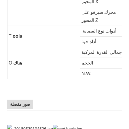
المحور X
محرك سيرفو على
المحور Z
أدوات نوع العصابة
T
ools
أداة حية
إجمالي القدرة المركبة
الحجم
هناك
O
N.W.
صور مفصلة