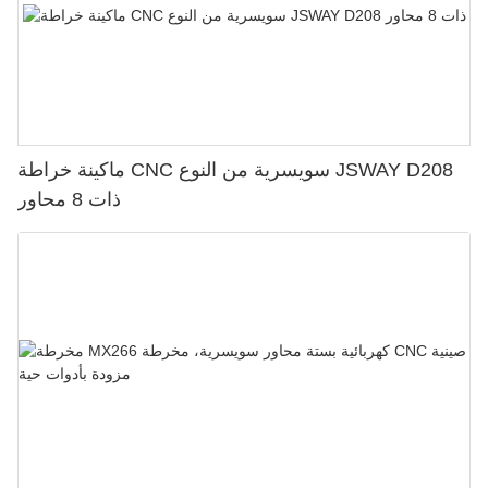
ماكينة خراطة CNC سويسرية من النوع JSWAY D208
ذات 8 محاور