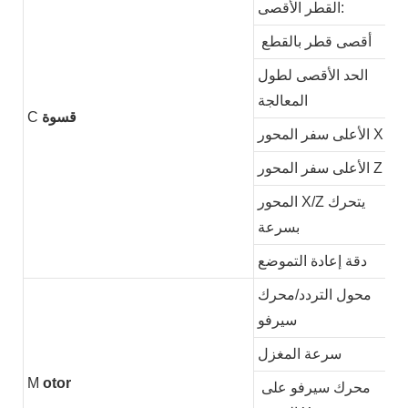
القطر الأقصى:
أقصى قطر بالقطع
الحد الأقصى لطول
المعالجة
قسوة
C
الأعلى سفر المحور X
الأعلى سفر المحور Z
المحور X/Z يتحرك
بسرعة
دقة إعادة التموضع
محول التردد/محرك
سيرفو
سرعة المغزل
M
otor
محرك سيرفو على