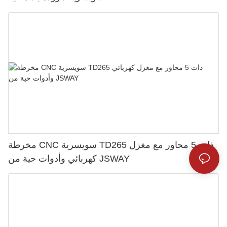
مخرطة CNC سويسرية TD265 ذات 5 محاور مع مغزل
كهربائي وأدوات حية من JSWAY