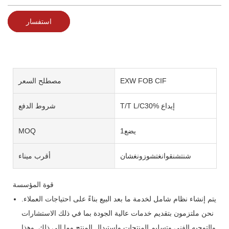
استفسار
EXW FOB CIF
مصطلح السعر
T/T L/C30% إيداع
شروط الدفع
يضع1
MOQ
شنتشنقوانغتشوزونغشان
أقرب ميناء
قوة المؤسسة
يتم إنشاء نظام شامل لخدمة ما بعد البيع بناءً على احتياجات العملاء.
نحن ملتزمون بتقديم خدمات عالية الجودة بما في ذلك الاستشارات
والتوجيه الفني وتسليم المنتجات واستبدال المنتج وما إلى ذلك. وهذا