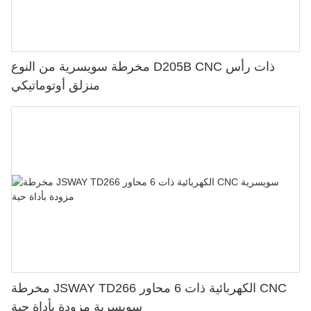
مخرطة سويسرية من النوع D205B CNC ذات رأس
منزلق أوتوماتيكي
مخرطة JSWAY TD266 الكهربائية ذات 6 محاور CNC
سويسرية مزودة بأداة حية