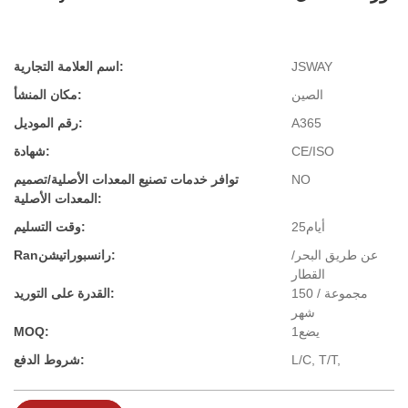
JSWAY
اسم العلامة التجارية:
الصين
مكان المنشأ:
A365
رقم الموديل:
CE/ISO
شهادة:
NO
توافر خدمات تصنيع المعدات الأصلية/تصميم
المعدات الأصلية:
أيام25
وقت التسليم:
عن طريق البحر/
Ranرانسبوراتيشن:
القطار
150 مجموعة /
القدرة على التوريد:
شهر
يضع1
MOQ:
L/C, T/T,
شروط الدفع: