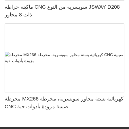
ماكينة خراطة CNC سويسرية من النوع JSWAY D208
ذات 8 محاور
مخرطة MX266 كهربائية بستة محاور سويسرية، مخرطة
CNC صينية مزودة بأدوات حية