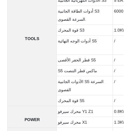
ة
الأدوات الكهربائية الجانبية S3
ة6000
أدوات الطاقة الجانبية S3
السرعة القصوى.
1.0KW
قوة المحرك S3
TOOLS
/
أدوات الوجه النهائية S5
/
قطر الحفر الأقصى S5
/
S5 ماكس قطر التنصت
/
الأدوات الجانبية S5 السرعة
القصوى
/
قوة المحرك S5
0.8KW
محرك سيرفو Y1 Z1
POWER
1.3KW
محرك سيرفو X1