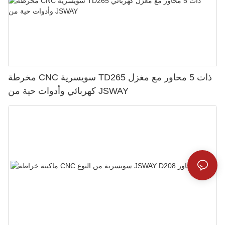
مخرطة CNC سويسرية TD265 ذات 5 محاور مع مغزل
كهربائي وأدوات حية من JSWAY