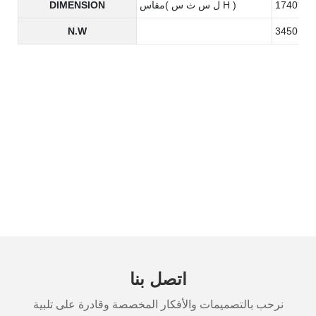
مقاس( ل س ث س H )
DIMENSION
N.W
3450KG
اتصل بنا
نرحب بالتصميمات والأفكار المخصصة وقادرة على تلبية