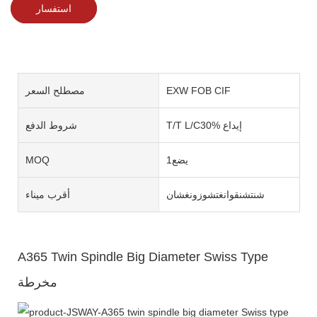
استفسار
EXW FOB CIF
مصطلح السعر
T/T L/C30% إيداع
شروط الدفع
يضع1
MOQ
شنتشنقوانغتشوزونغشان
أقرب ميناء
A365 Twin Spindle Big Diameter Swiss Type
مخرطة