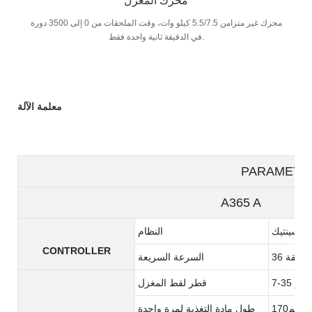
محرك المغزل
محرك غير متزامن 5.5/7.5 كيلو وات، وقت الملحقات من 0 إلى 3500 دورة
في الدقيقة ثانية واحدة فقط.
معلمة الآلة
PARAMETE
A365 A A3
سينتيك
النظام
CONTROLLER
السرعة السريعة
لي متر
قطر لقط المغزل
مم170
طول مادة التغذية لمرة واحدة