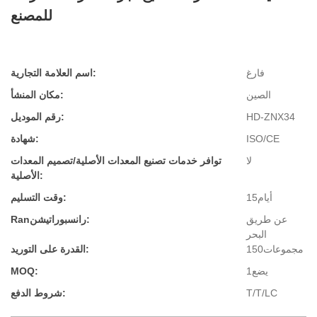
للمصنع
فارغ
اسم العلامة التجارية:
الصين
مكان المنشأ:
HD-ZNX34
رقم الموديل:
ISO/CE
شهادة:
لا
توافر خدمات تصنيع المعدات الأصلية/تصميم المعدات
الأصلية:
أيام15
وقت التسليم:
عن طريق
Ranرانسبوراتيشن:
البحر
مجموعات150
القدرة على التوريد:
يضع1
MOQ:
T/T/LC
شروط الدفع: