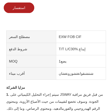
استفسار
EXW FOB CIF
مصطلح السعر
T/T L/C30% إيداع
شروط الدفع
يضع1
MOQ
شنتشنقوانغتشوزونغشان
أقرب ميناء
مزايا الشركة
سيتم إجراء التحليل الكيميائي على JSWAY من قبل فريق مراقبة
1.
الجودة. وسوف تخضع لتقييمات من حيث الأصباغ الآزوية، ومحتوى
الرقم الهيدروجيني والفورمالدهيد، ومحتوى الرصاص، وما إلى ذلك.