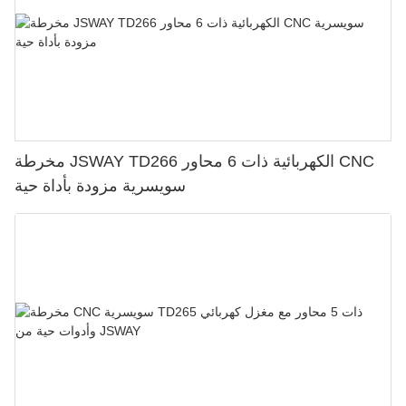
مخرطة JSWAY TD266 الكهربائية ذات 6 محاور CNC
سويسرية مزودة بأداة حية