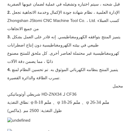
قبل شحنه ، سيتم اختباره وتشغيله في عملية لضمان عيوبها الصفرية
الإدارة العلمية ، نظام شهادة جودة الإكمال وخدمة الاتجاهية تجعل
2.
Zhongshan JStomi CNC Machine Tool Co. ، Ltd. كسب العملاء
من جميع الاتجاهات
يتميز المنتج بتوافقه الكهرومغناطيسي. إنه قادر على العمل بشكل
3.
طبيعي في بيئته الكهرومغناطيسية دون إنتاج اضطرابات
كهرومغناطيسية غير محتملة لعناصر أخرى. كل ملحق للمنتج مصنوع
ذاتيًا ، مما يضمن دقة الآلات
يتميز المنتج بنظامه الكهربائي الموثوق به. تم تحسين النظام لمنع
4.
تسرب الطاقة والدائرة القصيرة.
محمل
شريطي أوتوماتيكي HD-ZNX34 لـ CF36
26-34 ملم
、φ
18-26 ملم
、φ
8-18 ملم
φ
نطاق التغذية:
(ماكس). طول التغذية: 2500 مم