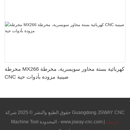
مخرطة MX266 كهربائية بستة محاور سويسرية، مخرطة
CNC صينية مزودة بأدوات حية
حقوق الطبع والنشر © 2025 شركة Guangdong JSWAY CNC
خريطة
Machine Tool المحدودة - www.jsway-cnc.com |