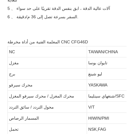
5 、 آلات عالية الدقة ، ابق بنفس الدقة تقريبًا على حد سواء
6 、 السفر بسرعة تصل إلى 36 م/دقيقة.
المعلمة الفنية من أداة مخرطة CNC CFG46D
NC
TAIWAN/CHINA
تايوان بوسا
مغزل
ليو شينغ
برج
YASKAWA
محرك سيرفو
شنغهاي سينليما/SFC
محرك المغزل / محرك سيرفو المغزل
V/T
محول التردد / سائق التردد
HIWIN/PMI
المسمار الرصاص
NSK,FAG
تحمل