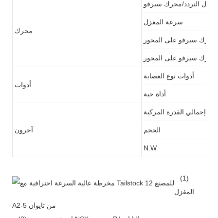
سرعة المغزل
محرك
 X
 Z
أدوات نوع العصابة
أدوات
أداة حية
إجمالي القدرة المركبة
الحجم
آحرون
N.W.
(1)
المغزل
A2-5 من تايوان