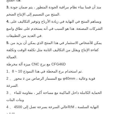
منذ أن قمنا ببناء نظام مراقبة الجودة المتطور ، يتم ضمان جودة
3.
المنتج من التصميم إلى الإنتاج الضخم.
ويساهم المنتج في النهاية في زيادة الأرباح وتوفير التكاليف على
4.
الشركات المصنعة. هذا هو السبب في أنه يستخدم على نطاق واسع
في العديد من التطبيقات.
يمكن للأشخاص الاستثمار في هذا المنتج الذي يمكن أن يزيد من
5.
كفاءة الإنتاج ويقلل من التكاليف الثابتة مثل تكلفة الوقت وتكلفة
العمالة.
ميزة آلة مخرطة CNC مع برج CFG46D
1、8 ~ 10 تم استخدام برج المحطة في هذا النموذج.
2 、 محور z مع المسمار الرصاص من φ40mm ، قوية وعالية
السرعة.
3 、 الحماية الكاملة داخل الماكينة مع مساحة أكبر ، مقاومة للماء
وبتات البتات
4 、 عالي السرعة بسرعة تصل إلى 4500R/M ، النهاية السلسة
للغاية