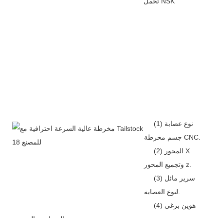
تحمل NSK
(1) نوع عصابة
جسم مخرطة CNC.
(2) المحور X
وتجميع المحور z.
(3) سرير مائل
لنوع العصابة.
(4) هوين برغي