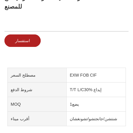
للمصنع
استفسار
EXW FOB CIF
مصطلح السعر
T/T L/C30% إيداع
شروط الدفع
يضع1
MOQ
شنتشن/جانجتشو/تشونغشان
أقرب ميناء