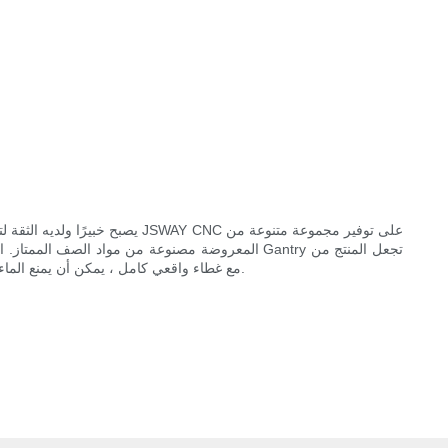
العمر طويلًا. يعمل فريقنا المؤهلين تأهيلا عاليا من المهنيين في التنسيق الوثيق مع العملاء لتوفير مجموعة عالمية من مركز تحول CNC. مع غطاء واقعي كامل ، يمكن أن يمنع الماء من التدفق فيه.