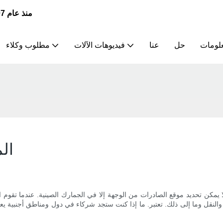
JSWAY | الشركة الرائدة في تصنيع وتوريد مخارط CNC منذ عام 2007
علومات
حل
عنا
فيديوهات الآلات
مطلوب وكلاء
4 وجهات ت
ء والنقل وما إلى ذلك. تعتبر. ما إذا كنت ستجد شركاء في دول ومناطق أجنبية يع