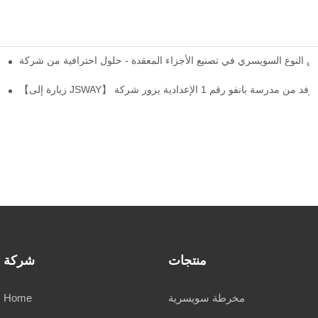
شركة JSWAY CNC، الشركة الرائدة
مخرطة JSWAY من النوع السويسري: تمكين حقبة جديدة من التصنيع
منتجات
شركة
مخرطة سويسرية
Home