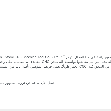
، Zhongshan JStomi CNC Machine Tool Co. ، Ltd. يصبح خبيرًا ولديه الثقة لتصبح رائدة في هذا المجال. تركز آلة NC
من خلال مفهوم تحول مخرطة ، تأمل Jsway CNC Machine في تزويد الجمهور بمركز تحول CNC. اتصل الآن!