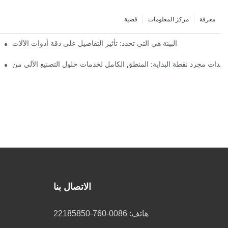
معرفة
مركز المعلومات
قضية
مزايا وتحديات استخدام المخارط الأوتوماتيكية من النوع السويسري في تصنيع الأجزاء المعقدة - حلول احترافية من شركة JSWAY CNC
البيئة هي التي تحدد: تأثير التفاصيل على دقة أدوات الآلات
【زيارة إلى JSWAY】 وفد من مدرسة بانفو رقم 1 الإعدادية يزور شركة JSWAY CNC في إطار نشاط اجتماعي
الاتصال بنا
هاتف: 0086-760-22185850