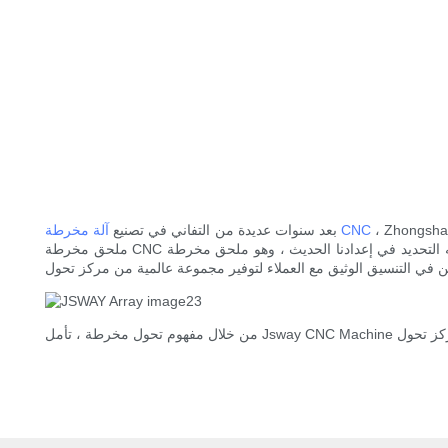
JSWAY C على توفير مجموعة متنوعة من
آلة مخرطة CNC
بعد سنوات عديدة من التفاني في تصنيع
ملحق مخرطة CNC للعملاء. تم تصميمه على وجه التحديد في إعدادنا الحديث ، وهو ملحق مخرطة CNC المعروضة مصنوعة من مواد الصف الممتاز. القاعدة التي تتم معالجتها بواسطة آلة طحن Gantry تجعل المنتج من